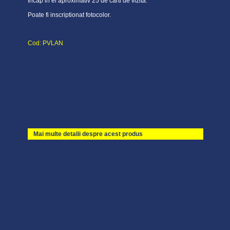
Incap in el aproximativ 25 de carti de vizita.
Poate fi inscriptionat fotocolor.
Cod: PVLAN
Mai multe detalii despre acest produs