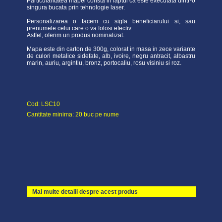
Particularitatea mapei consta in faptul ca este executata dintr-o
singura bucata prin tehnologie laser.
Personalizarea o facem cu sigla beneficiarului si, sau
prenumele celui care o va folosi efectiv.
Astfel, oferim un produs nominalizat.
Mapa este din carton de 300g, colorat in masa in zece variante
de culori metalice sidefate, alb, ivoire, negru antracit, albastru
marin, auriu, argintiu, bronz, portocaliu, rosu visiniu si roz.
Cod: LSC10
Cantitate minima: 20 buc pe nume
Mai multe detalii despre acest produs