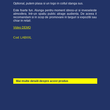
Optional, putem plasa si un logo in coltul stanga sus.
Este foarte fun. Alunga pentru moment stress-ul si inveseleste
atmosfera. Intr-un spatiu public atrage audienta. De aceea il
recomandam si in scop de promovare in targuri si expozitii sau
chiar in retail.
Video DEMO
Cod: LABXXL
Mai multe detalii despre acest produs