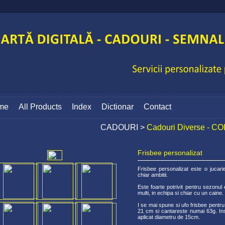
me
All Products
Index
Dictionar
Contact
CADOURI
>
Cadouri Diverse - 
Frisbee personalizat
Frisbee personalizat este o jucari
chiar ambitii.
Este foarte potrivit pentru sezonul e
multi, in echipa si chiar cu un caine.
I se mai spune si ufo frisbee pentr
21 cm si cantareste numai 63g. Ins
aplicat diametru de 15cm.