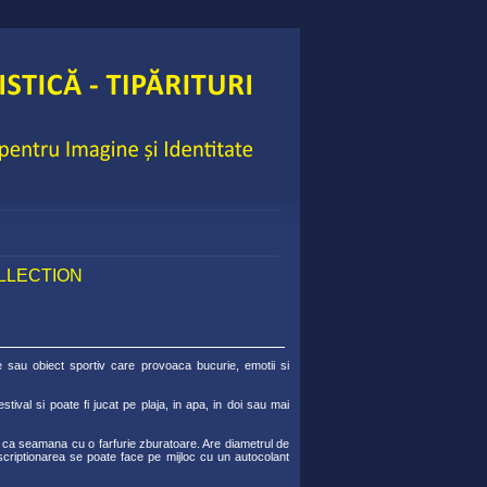
COLLECTION
e sau obiect sportiv care provoaca bucurie, emotii si
stival si poate fi jucat pe plaja, in apa, in doi sau mai
u ca seamana cu o farfurie zburatoare. Are diametrul de
criptionarea se poate face pe mijloc cu un autocolant