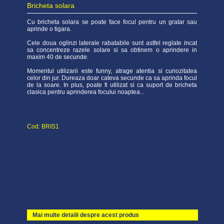
Bricheta solara
Cu bricheta solara se poate face focul pentru un gratar sau
aprinde o tigara.
Cele doua oglinzi laterale rabatabile sunt astfel reglate incat
sa concentreze razele solare si sa obtinem o aprindere in
maxim 40 de secunde.
Momentul utilizarii este funny, atrage atentia si curiozitatea
celor din jur. Dureaza doar cateva secunde ca sa aprinda focul
de la soare. In plus, poate fi utilizat si ca suport de bricheta
clasica pentru aprinderea focului noaptea...
Cod: BRIS1
Mai multe detalii despre acest produs